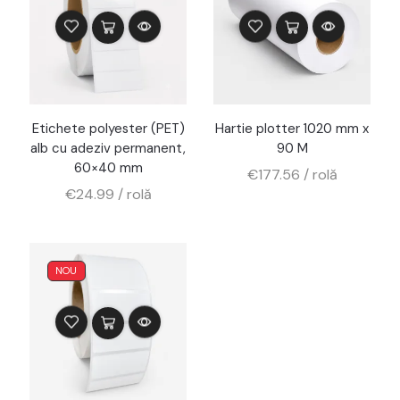
Etichete polyester (PET)
Hartie plotter 1020 mm x
alb cu adeziv permanent,
90 M
60×40 mm
€
177.56
/ rolă
€
24.99
/ rolă
NOU